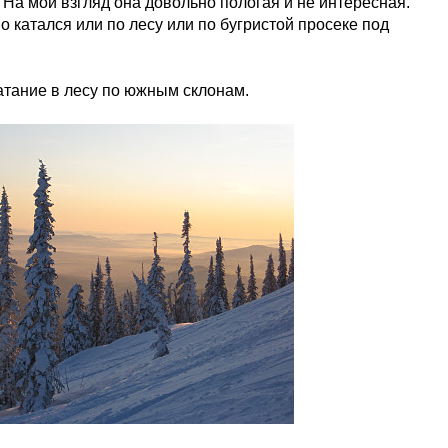
 На мой взгляд она довольно пологая и не интересная.
но катался или по лесу или по бугристой просеке под
катание в лесу по южным склонам.