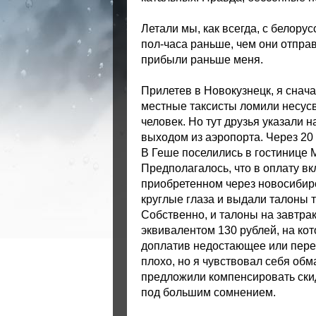
Летали мы, как всегда, с белору
пол-часа раньше, чем они отправ
прибыли раньше меня.
Прилетев в Новокузнецк, я снача
местные таксисты ломили несусв
человек. Но тут друзья указали 
выходом из аэропорта. Через 20 
В Геше поселились в гостинице М
Предполагалось, что в оплату вк
приобретенном через новосибир
круглые глаза и выдали талоны то
Собственно, и талоны на завтра
эквивалентом 130 рублей, на ко
доплатив недостающее или перен
плохо, но я чувствовал себя об
предложили компенсировать скид
под большим сомнением.