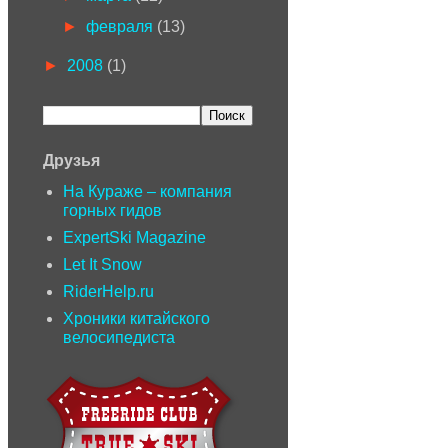
►
февраля
(13)
►
2008
(1)
Друзья
На Кураже – компания
горных гидов
ExpertSki Magazine
Let It Snow
RiderHelp.ru
Хроники китайского
велосипедиста