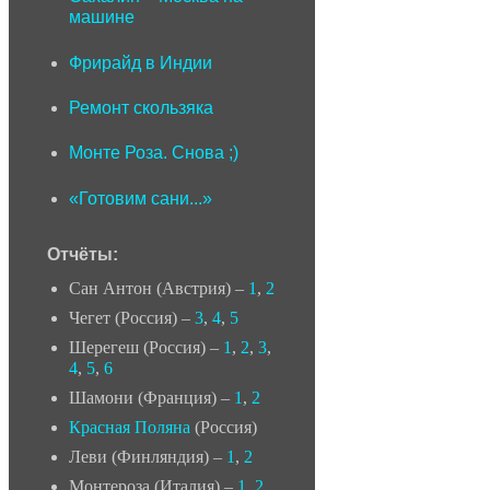
машине
Фрирайд в Индии
Ремонт скользяка
Монте Роза. Снова ;)
«Готовим сани...»
Отчёты:
Сан Антон (Австрия) –
1
,
2
Чегет (Россия) –
3
,
4
,
5
Шерегеш (Россия) –
1
,
2
,
3
,
4
,
5
,
6
Шамони (Франция) –
1
,
2
Красная Поляна
(Россия)
Леви (Финляндия) –
1
,
2
Монтероза (Италия) –
1
,
2
,