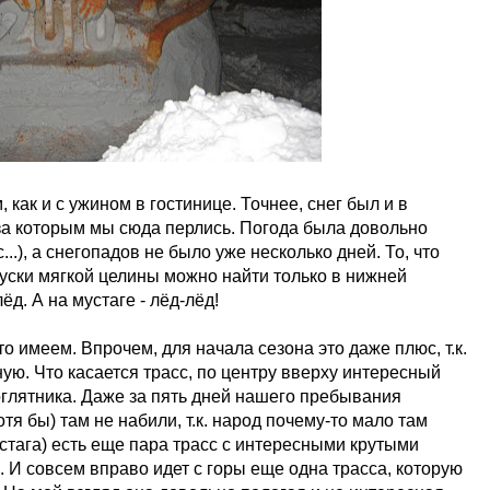
 как и с ужином в гостинице. Точнее, снег был и в
 за которым мы сюда перлись. Погода была довольно
...), а снегопадов не было уже несколько дней. То, что
Куски мягкой целины можно найти только в нижней
ёд. А на мустаге - лёд-лёд!
о имеем. Впрочем, для начала сезона это даже плюс, т.к.
ю. Что касается трасс, по центру вверху интересный
глятника. Даже за пять дней нашего пребывания
отя бы) там не набили, т.к. народ почему-то мало там
стага) есть еще пара трасс с интересными крутыми
 И совсем вправо идет с горы еще одна трасса, которую