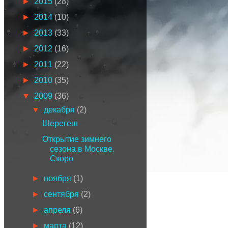
►
2015
(28)
►
2014
(10)
►
2013
(33)
►
2012
(16)
►
2011
(22)
►
2010
(35)
▼
2009
(36)
▼
декабря
(2)
Шерегеш
Открытие зимнего
сезона в Москве.
Скоро
►
ноября
(1)
►
сентября
(2)
►
апреля
(6)
►
марта
(12)