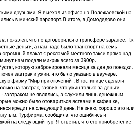
сскими друзьями. Я выехал из офиса на Полежаевской на
ились в минский аэропорт. В итоге, в Домодедово они
ла пожалел, что не договорился о трансфере заранее. Т.к.
етные деньги, а нам надо было транспорт на семь
на огромный плакат с рекламой местного такси прямо над
минут нам подали микрик всего за 3900р.
устаг, которую забронировали месяца за два до поездки.
лючен завтрак и ужин, что было указано в ваучере,
скую фирму "Мир приключений". В гостинице сделали
лько на завтрак, заявив, что ужин только за деньги.
к - завтраком не являлись, а служили лишь денежным
торые можно было отовариться яствами в кафешке,
еся кредит на следующий день. Не знаю, хорошо это или
манутым. Турфирма, сообщила, что ошиблись и
кой на следующий тур. Я ответил, что его приобретение