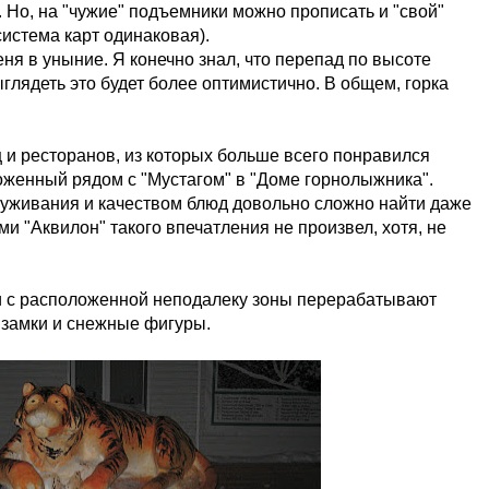
. Но, на "чужие" подъемники можно прописать и "свой"
(система карт одинаковая).
ня в уныние. Я конечно знал, что перепад по высоте
ыглядеть это будет более оптимистично. В общем, горка
ц и ресторанов, из которых больше всего понравился
оженный рядом с "Мустагом" в "Доме горнолыжника".
луживания и качеством блюд довольно сложно найти даже
и "Аквилон" такого впечатления не произвел, хотя, не
ки с расположенной неподалеку зоны перерабатывают
 замки и снежные фигуры.