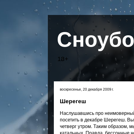
Сноубо
18+
воскресенье, 20 декабря 2009 г.
Шерегеш
Наслушавшись про неимоверный
посетить в декабре Шерегеш. Вы
четверг утром. Таким образом, м
катальных. Правда, бессонные но