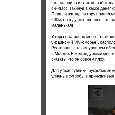
что половина из них не работала
ски-пасс, закинув в кассе денег 
Первый взгляд на гору привел ме
600м, но в душе надеялся, что в
маленькая!
У горы настроено много гостини
украинский "Лукоморье", распол
Рестораны с таким уровнем обс
в Москве. Рекомендуемый многим
сказать, что он совсем плох.
Для утехи публики, рукастые зе
уличные сугробы в причудливые