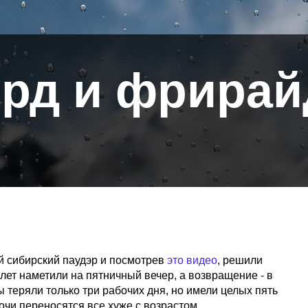
рд и фрирай
 сибирский паудэр и посмотрев
это видео
, решили
лет наметили на пятничный вечер, а возвращение - в
ы теряли только три рабочих дня, но имели целых пять
чи переносятся все хуже с возрастом...