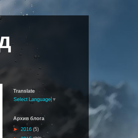
д
Translate
Select Language
▼
Архив блога
►
2016
(5)