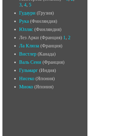
3
,
4
,
5
Гудаури
(Грузия)
Рука
(Финляндия)
Юлляс
(Финляндия)
Лез Арки (Франция)
1
,
2
Ла Клюза
(Франция)
Вистлер
(Канада)
Валь Сени
(Франция)
Гульмарг
(Индия)
Нисеко
(Япония)
Миоко
(Япония)