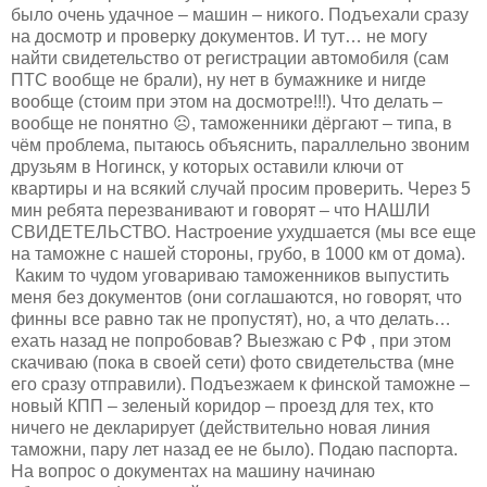
было очень удачное – машин – никого. Подъехали сразу
на досмотр и проверку документов. И тут… не могу
найти свидетельство от регистрации автомобиля (сам
ПТС вообще не брали), ну нет в бумажнике и нигде
вообще (стоим при этом на досмотре!!!). Что делать –
вообще не понятно ☹, таможенники дёргают – типа, в
чём проблема, пытаюсь объяснить, параллельно звоним
друзьям в Ногинск, у которых оставили ключи от
квартиры и на всякий случай просим проверить. Через 5
мин ребята перезванивают и говорят – что НАШЛИ
СВИДЕТЕЛЬСТВО. Настроение ухудшается (мы все еще
на таможне с нашей стороны, грубо, в 1000 км от дома).
Каким то чудом уговариваю таможенников выпустить
меня без документов (они соглашаются, но говорят, что
финны все равно так не пропустят), но, а что делать…
ехать назад не попробовав? Выезжаю с РФ , при этом
скачиваю (пока в своей сети) фото свидетельства (мне
его сразу отправили). Подъезжаем к финской таможне –
новый КПП – зеленый коридор – проезд для тех, кто
ничего не декларирует (действительно новая линия
таможни, пару лет назад ее не было). Подаю паспорта.
На вопрос о документах на машину начинаю