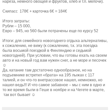
нареза, немного овощей и фруктов, хлеб и т.п. мелочи).
Скипасс 178€ + карточка 6€ = 184€
Итого затраты:
Рубли – 15 000,
Евро – 945, но 560 были потрачены еще по курсу 52
Итоги: для семейного новогоднего отдыха альтернативы,
к сожалению, не вижу (к сожалению, т.к. эта поездка
была восьмой поездкой в Финляндию и седьмой
новогодней). При условии, что вы готовы ехать на своем
авто и на новый год вам нужен снег, а не море и песочек
☺
Да, катание там достаточно однообразное, но на
подъемнике встретил «брата» на 195 лыжах с 117
талией, и он что-то внетрассовое нашел, немножко, но
нашел ведь!!! И что самое забавное – мы с ним в одно и
то же время были в Геше в ноябре и на Чегете в марте,
так вот бывает ☺