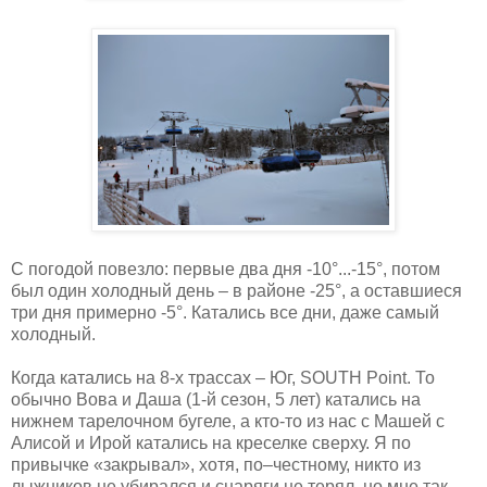
С погодой повезло: первые два дня -10°...-15°, потом
был один холодный день – в районе -25°, а оставшиеся
три дня примерно -5°. Катались все дни, даже самый
холодный.
Когда катались на 8-х трассах – Юг, SOUTH Point. То
обычно Вова и Даша (1-й сезон, 5 лет) катались на
нижнем тарелочном бугеле, а кто-то из нас с Машей с
Алисой и Ирой катались на креселке сверху. Я по
привычке «закрывал», хотя, по–честному, никто из
лыжников не убирался и снаряги не терял, но мне так