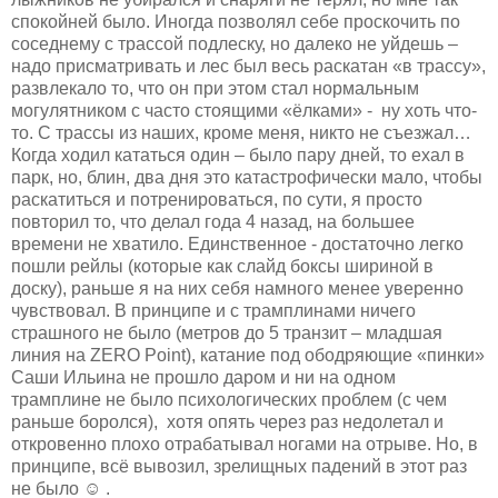
спокойней было. Иногда позволял себе проскочить по
соседнему с трассой подлеску, но далеко не уйдешь –
надо присматривать и лес был весь раскатан «в трассу»,
развлекало то, что он при этом стал нормальным
могулятником с часто стоящими «ёлками» - ну хоть что-
то. С трассы из наших, кроме меня, никто не съезжал…
Когда ходил кататься один – было пару дней, то ехал в
парк, но, блин, два дня это катастрофически мало, чтобы
раскатиться и потренироваться, по сути, я просто
повторил то, что делал года 4 назад, на большее
времени не хватило. Единственное - достаточно легко
пошли рейлы (которые как слайд боксы шириной в
доску), раньше я на них себя намного менее уверенно
чувствовал. В принципе и с трамплинами ничего
страшного не было (метров до 5 транзит – младшая
линия на ZERO Point), катание под ободряющие «пинки»
Саши Ильина не прошло даром и ни на одном
трамплине не было психологических проблем (с чем
раньше боролся), хотя опять через раз недолетал и
откровенно плохо отрабатывал ногами на отрыве. Но, в
принципе, всё вывозил, зрелищных падений в этот раз
не было ☺ .