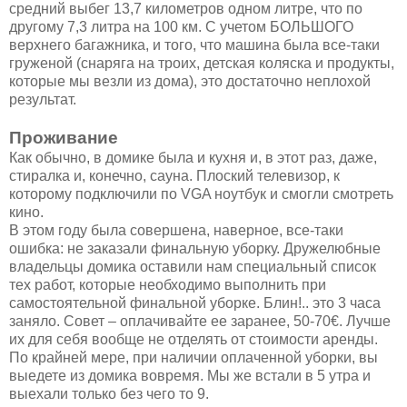
средний выбег 13,7 километров одном литре, что по
другому 7,3 литра на 100 км. С учетом БОЛЬШОГО
верхнего багажника, и того, что машина была все-таки
груженой (снаряга на троих, детская коляска и продукты,
которые мы везли из дома), это достаточно неплохой
результат.
Проживание
Как обычно, в домике была и кухня и, в этот раз, даже,
стиралка и, конечно, сауна. Плоский телевизор, к
которому подключили по VGA ноутбук и смогли смотреть
кино.
В этом году была совершена, наверное, все-таки
ошибка: не заказали финальную уборку. Дружелюбные
владельцы домика оставили нам специальный список
тех работ, которые необходимо выполнить при
самостоятельной финальной уборке. Блин!.. это 3 часа
заняло. Совет – оплачивайте ее заранее, 50-70€. Лучше
их для себя вообще не отделять от стоимости аренды.
По крайней мере, при наличии оплаченной уборки, вы
выедете из домика вовремя. Мы же встали в 5 утра и
выехали только без чего то 9.