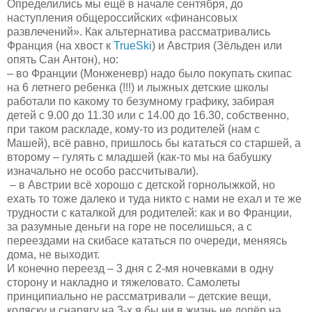
Определились мы ещё в начале сентября, до
наступления общероссийских «финансовых
развлечений». Как альтернатива рассматривались
Франция (на хвост к
TrueSki
) и Австрия (Зёльден или
опять Сан Антон), но:
– во Франции (Монженевр) надо было покупать скипас
на 6 летнего ребенка (!!!) и лыжных детские школы
работали по какому то безумному графику, забирая
детей с 9.00 до 11.30 или с 14.00 до 16.30, собственно,
при таком раскладе, кому-то из родителей (нам с
Машей), всё равно, пришлось бы кататься со старшей, а
второму – гулять с младшей (как-то мы на бабушку
изначально не особо рассчитывали).
– в Австрии всё хорошо с детской горнолыжкой, но
ехать то тоже далеко и туда никто с нами не ехал и те же
трудности с каталкой для родителей: как и во Франции,
за разумные деньги на горе не поселишься, а с
переездами на скибасе кататься по очереди, меняясь
дома, не выходит.
И конечно переезд – 3 дня с 2-мя ночевками в одну
сторону и накладно и тяжеловато. Самолеты
принципиально не рассматривали – детские вещи,
коляску и снарягу на 3-х я бы ни в жизнь не допёр на