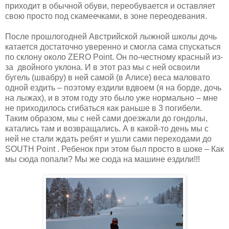
приходит в обычной обуви, переобувается и оставляет
свою просто под скамеечками, в зоне переодевания.
После прошлогодней Австрийской лыжной школы дочь
катается достаточно уверенно и смогла сама спускаться
по склону около ZERO Point. Он по-честному красный из-
за двойного уклона. И в этот раз мы с ней освоили
бугель (швабру) в ней самой (в Алисе) веса маловато
одной ездить – поэтому ездили вдвоем (я на борде, дочь
на лыжах), и в этом году это было уже нормально – мне
не приходилось сгибаться как раньше в 3 погибели.
Таким образом, мы с ней сами доезжали до гондолы,
катались там и возвращались. А в какой-то день мы с
ней не стали ждать ребят и ушли сами переходами до
SOUTH Point . Ребенок при этом был просто в шоке – Как
мы сюда попали? Мы же сюда на машине ездили!!!