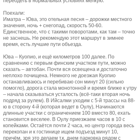
переодеть в нормальных условиях мелкую.
Поехали:
Иматра – Юва, это отельная песня – дорожки местного
значения, ночь + снегопад, скорость 50-60.
Единственное, что с такими поворотами, как там – точно
не заснешь. Не рекомендую этот маршрут в зимнее
время, есть лучшие пути объезда.
Юва – Куопио, и ещё километров 100 далее. По
сравнению с первым финским участком пути, можно
сказать – автобан. Почти вся освещена и достаточно
неплохо почищена. Немного не доезжая Куопио
останавливаюсь и перебиваю сон минут 20 (сильно
помогло), дорога стала монотонной и время ближе к утру
– начала сказываться усталость (всё-таки вторая ночь
подряд за рулем). В Ийсалми уходим с 5-й трассы на 88-
ю в сторону 4-й (которая ведет в Оулу), Начинаются
длинные участки с ограничением 100 вместо 80, ехать
становится веселее. В Оулу приезжаем часов в 10 с
копейками. Остаётся почти 2 часа, но центр города весь
перекопан и к гостинице ищем подъезд минут 10,
причём, зря это делаем т.к. днем парковка рядом с