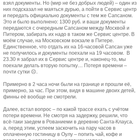
взял документы. Но (мир не без добрых людей) – один из
них подсказал не маяться дурью, а пойти в Сервис центр
и передать официально документы с тем же Сапсаном.
Это и было выполнено: 1300 руб. и ваши документы
передаются с очередным Сапсаном между Москвой и
Питером, забирать их надо в таком же Сервис центре. В
моём случае, на Московском вокзале в Питере.
Единственное, что отдать их на 16-часовой Сапсан уже
не получилось и документы поехали на 19 часовом. В
23.30 я забрал их в Сервис центре и, наконец-то, мы
поехали делать вторую попытку… Потеря времени –
почти сутки ☹.
Примерно в 2 часа ночи были на границе и прошли её,
примерно, за час. При этом, видя в машине двоих детей,
финны её вообще не смотрели.
Далее, встал вопрос – по какой трассе ехать с учётом
потери времени. Не смотря на задержку, решили, что
всё-таки заедем в Рованиеми в деревню Санта-Клауса,
а, перед этим, успеем заскочить на пару часов в
оплаченную гостиницу в Оулу – попить чай, кофе и