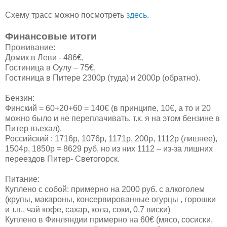
Схему трасс можно посмотреть
здесь
.
Финансовые итоги
Проживание:
Домик в Леви - 486€,
Гостиница в Оулу – 75€,
Гостиница в Питере 2300р (туда) и 2000р (обратно).
Бензин:
Финский = 60+20+60 = 140€ (в принципе, 10€, а то и 20
можно было и не переплачивать, т.к. я на этом бензине в
Питер въехал).
Российский : 1716р, 1076р, 1171р, 200р, 1112р (лишнее),
1504р, 1850р = 8629 руб, но из них 1112 – из-за лишних
переездов Питер- Светогорск.
Питание:
Куплено с собой: примерно на 2000 руб. с алкоголем
(крупы, макароны, консервированные огурцы , горошки
и т.п., чай кофе, сахар, кола, соки, 0,7 виски)
Куплено в Финляндии примерно на 60€ (мясо, сосиски,