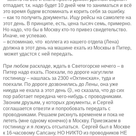
отпадает, т.к. надо будет 10 дней чем то заниматься и всё
это время будем вспоминать и корить себя за ошибку.
– как то получить документы. Ищу рейсы на самолете на
этот день. В принципе, есть, цена тысяч семь, примерно.
Но надо, что бы в Москву кто-то привез свидетельство.
Иначе, не успеваю.
– вспоминаю, что коллега из нашего отдела (Лена)
должна в этот день на машине ехать из Москвы в Питер,
может удастся с ней передать.
При любом раскладе, ждать в Светогорске нечего – в
Питер надо ехать. Поехали, по дороге нагуглили
гостиницу – нашлась за 2300 «Охтинская», туда и
поехали. По дороге дозвонились до Лены, она уже
никуда не ехала а этот день ☹, но сказала, что до сих
пор работает передача чего-нибудь с проводниками.
Звоним друзьям, у которых документы, и Сергей
соглашается отвезти и попробовать передать с
проводниками. Решаем рискнуть временем и пока не
лететь (мне одному конечно) в Москву. Приезжаем в
гостиницу и я ложусь отсыпаться. Сергей был в Москве
к 16-часовому Сапсану, НО НИКТО из проводников НЕ