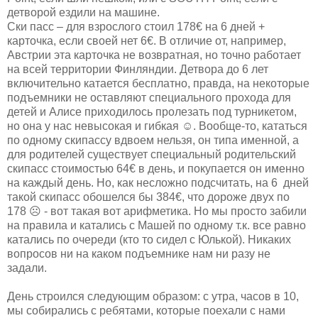
детворой ездили на машине.
Ски пасс – для взрослого стоил 178€ на 6 дней +
карточка, если своей нет 6€. В отличие от, например,
Австрии эта карточка не возвратная, но точно работает
на всей территории Финляндии. Детвора до 6 лет
включительно катается бесплатно, правда, на некоторые
подъемники не оставляют специального прохода для
детей и Алисе приходилось пролезать под турникетом,
но она у нас невысокая и гибкая ☺. Вообще-то, кататься
по одному скипассу вдвоем нельзя, он типа именной, а
для родителей существует специальный родительский
скипасс стоимостью 64€ в день, и покупается он именно
на каждый день. Но, как несложно подсчитать, на 6 дней
такой скипасс обошелся бы 384€, что дороже двух по
178 ☹ - вот такая вот арифметика. Но мы просто забили
на правила и катались с Машей по одному т.к. все равно
катались по очереди (кто то сидел с Юлькой). Никаких
вопросов ни на каком подъемнике нам ни разу не
задали.
День строился следующим образом: с утра, часов в 10,
мы собирались с ребятами, которые поехали с нами