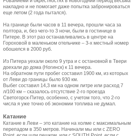
Рованиеми и окрестностях в новогодний период весьма
накладно и не помогает даже попытка забронироваться
еще летом (2 года пытался).
На границе были часов в 11 вечера, прошли часа за
полтора, и, без чего-то 3 ночи, были в гостинице в
Питере. В этот раз останавливались в центре на
Гороховой в маленьком отельчике – 3-х местный номер
обошелся в 2000 руб.
Из Питера уехали около 9 утра и с остановкой в Твери
доехали до дома (Ногинск) к 11 вечера.
На обратном пути пробег составил 1900 км, из которых
от Леви до границы было 930 км.
Выбег составил 14,3 км на одном литре или расход 7
л/100 км – сказалось отсутствие 2-го проезда
Светогорск-Питер, особенно, с учетом того, что 2-го
числа я уже точно об экономии топлива не думал.
Катание
Катание в Леви – это катание на холме с максимальным
перепадом в 350 метров. Начинали мы или с ZERO
Point, если шли пешком, или с SOUTH Point, если с