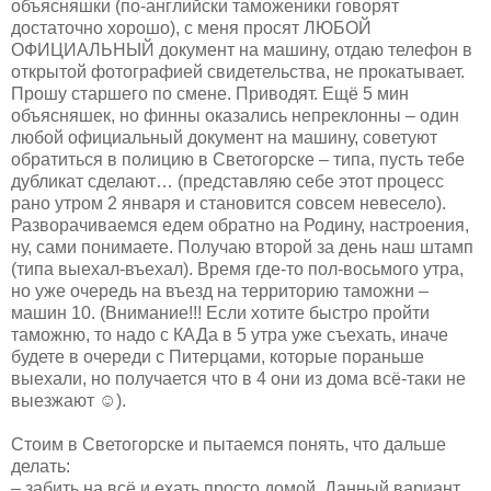
объясняшки (по-английски таможеники говорят
достаточно хорошо), с меня просят ЛЮБОЙ
ОФИЦИАЛЬНЫЙ документ на машину, отдаю телефон в
открытой фотографией свидетельства, не прокатывает.
Прошу старшего по смене. Приводят. Ещё 5 мин
объясняшек, но финны оказались непреклонны – один
любой официальный документ на машину, советуют
обратиться в полицию в Светогорске – типа, пусть тебе
дубликат сделают… (представляю себе этот процесс
рано утром 2 января и становится совсем невесело).
Разворачиваемся едем обратно на Родину, настроения,
ну, сами понимаете. Получаю второй за день наш штамп
(типа выехал-въехал). Время где-то пол-восьмого утра,
но уже очередь на въезд на территорию таможни –
машин 10. (Внимание!!! Если хотите быстро пройти
таможню, то надо с КАДа в 5 утра уже съехать, иначе
будете в очереди с Питерцами, которые пораньше
выехали, но получается что в 4 они из дома всё-таки не
выезжают ☺).
Стоим в Светогорске и пытаемся понять, что дальше
делать:
– забить на всё и ехать просто домой. Данный вариант