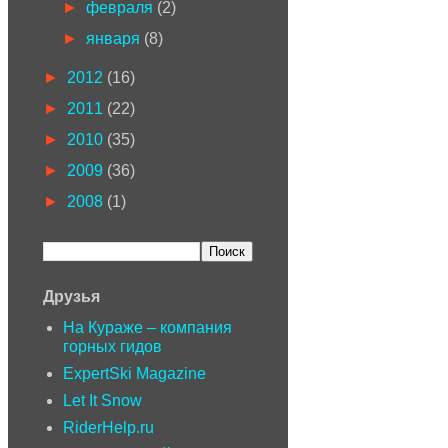
►
февраля
(2)
►
января
(8)
►
2012
(16)
►
2011
(22)
►
2010
(35)
►
2009
(36)
►
2008
(1)
Друзья
На Кураже – компания
горных гидов
ExpertSki Magazine
Let It Snow
RiderHelp.ru