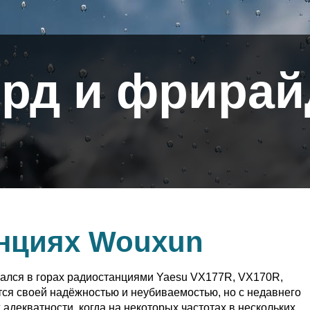
рд и фрирай
нциях Wouxun
вался в горах радиостанциями Yaesu VX177R, VX170R,
ятся своей надёжностью и неубиваемостью, но с недавнего
 адекватности, когда на некоторых частотах в нескольких