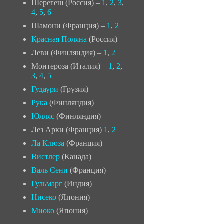
Шерегеш (Россия) –
1
,
2
,
3
,
4
,
5
,
6
Шамони (Франция) –
1
,
2
Красная Поляна
(Россия)
Леви (Финляндия) –
1
,
2
Монтероза (Италия) –
1
,
2
,
3
,
4
,
5
Гудаури
(Грузия)
Рука
(Финляндия)
Юлляс
(Финляндия)
Лез Арки (Франция)
1
,
2
Ла Клюза
(Франция)
Вистлер
(Канада)
Валь Сени
(Франция)
Гульмарг
(Индия)
Нисеко
(Япония)
Миоко
(Япония)