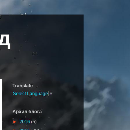
д
Translate
Select Language
▼
Архив блога
►
2016
(5)