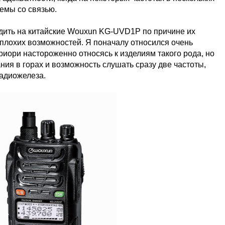
емы со связью.
одить на китайские Wouxun KG-UVD1P по причине их
лохих возможностей. Я поначалу относился очень
приори настороженно относясь к изделиям такого рода, но
ия в горах и возможность слушать сразу две частоты,
радиожелеза.