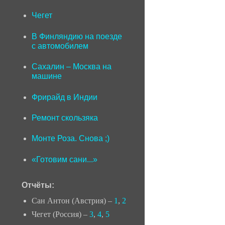
Чегет
В Финляндию на поезде
с автомобилем
Сахалин – Москва на
машине
Фрирайд в Индии
Ремонт скользяка
Монте Роза. Снова ;)
«Готовим сани...»
Отчёты:
Сан Антон (Австрия) –
1
,
2
Чегет (Россия) –
3
,
4
,
5