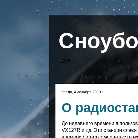
Сноубо
18+
среда, 4 декабря 2013 г.
О радиоста
До недавнего времени я пользо
VX127R и т.д. Эти станции слав
времени я стал сомневаться в их