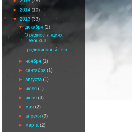
►
2015
(28)
►
2014
(10)
▼
2013
(33)
▼
декабря
(2)
О радиостанциях
Wouxun
Традиционный Геш
►
ноября
(1)
►
сентября
(1)
►
августа
(1)
►
июля
(1)
►
июня
(4)
►
мая
(2)
►
апреля
(9)
►
марта
(2)