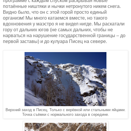
программе с каждым спуском раскрывая новые
потаённые ништяки и нычки нетронутого никем снега.
Видно было, что он с этой горой просто единый
организм! Мы много катаемся вместе, но такого
вдохновения у маэстро я не видел нигде. Мы раскатали
гору от дальних югов (не самых дальних, чтобы не
нарваться на нарушение государственной границы – до
первой заставы) и до кулуара Писец на севере.
Верхний заход в Писец. Только с верёвкой или стальными яйцами.
Точка съёмки с нормального захода в середине.