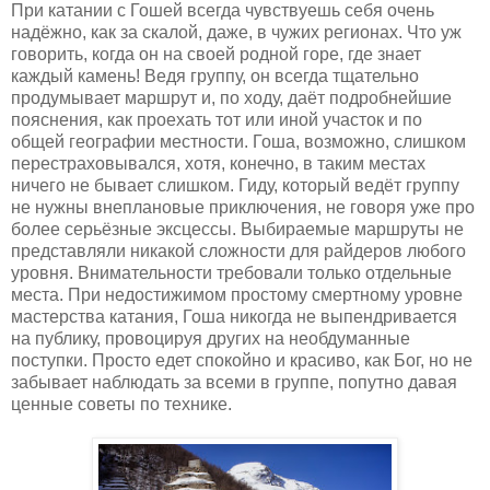
При катании с Гошей всегда чувствуешь себя очень
надёжно, как за скалой, даже, в чужих регионах. Что уж
говорить, когда он на своей родной горе, где знает
каждый камень! Ведя группу, он всегда тщательно
продумывает маршрут и, по ходу, даёт подробнейшие
пояснения, как проехать тот или иной участок и по
общей географии местности. Гоша, возможно, слишком
перестраховывался, хотя, конечно, в таким местах
ничего не бывает слишком. Гиду, который ведёт группу
не нужны внеплановые приключения, не говоря уже про
более серьёзные эксцессы. Выбираемые маршруты не
представляли никакой сложности для райдеров любого
уровня. Внимательности требовали только отдельные
места. При недостижимом простому смертному уровне
мастерства катания, Гоша никогда не выпендривается
на публику, провоцируя других на необдуманные
поступки. Просто едет спокойно и красиво, как Бог, но не
забывает наблюдать за всеми в группе, попутно давая
ценные советы по технике.