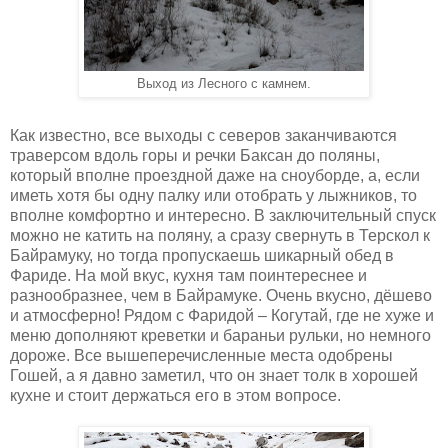
Выход из Лесного с камнем.
Как известно, все выходы с северов заканчиваются
траверсом вдоль горы и речки Баксан до поляны,
который вполне проездной даже на сноуборде, а, если
иметь хотя бы одну палку или отобрать у лыжников, то
вполне комфортно и интересно. В заключительный спуск
можно не катить на поляну, а сразу свернуть в Терскол к
Байрамуку, но тогда пропускаешь шикарный обед в
Фариде. На мой вкус, кухня там поинтереснее и
разнообразнее, чем в Байрамуке. Очень вкусно, дёшево
и атмосферно! Рядом с Фаридой – Когутай, где не хуже и
меню дополняют креветки и бараньи рульки, но немного
дороже. Все вышеперечисленные места одобрены
Гошей, а я давно заметил, что он знает толк в хорошей
кухне и стоит держаться его в этом вопросе.