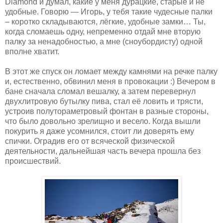
Diamond и думал, какие у меня дурацкие, старые и не
удобные. Говорю — Игорь, у тебя такие чудесные палки
– коротко складываются, лёгкие, удобные замки… Ты,
когда сломаешь одну, непременно отдай мне вторую
палку за ненадобностью, а мне (сноубордисту) одной
вполне хватит.
В этот же спуск он ломает между камнями на речке палку
и, естественно, обвинил меня в провокации :) Вечером в
бане сначала сломал вешалку, а затем перевернул
двухлитровую бутылку пива, стал её ловить и трясти,
устроив полутораметровый фонтан в разные стороны,
что было довольно зрелищно и весело. Когда вышли
покурить я даже усомнился, стоит ли доверять ему
спички. Оградив его от всяческой физической
деятельности, дальнейшая часть вечера прошла без
происшествий.