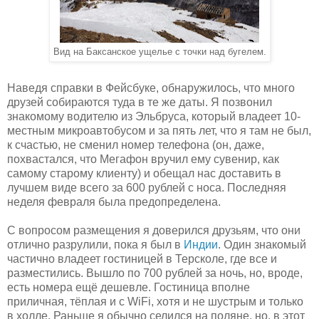
Вид на Баксанское ущелье с точки над бугелем.
Наведя справки в Фейсбуке, обнаружилось, что много
друзей собираются туда в те же даты. Я позвонил
знакомому водителю из Эльбруса, который владеет 10-
местным микроавтобусом и за пять лет, что я там не был,
к счастью, не сменил номер телефона (он, даже,
похвастался, что Мегафон вручил ему сувенир, как
самому старому клиенту) и обещал нас доставить в
лучшем виде всего за 600 рублей с носа. Последняя
неделя февраля была предопределена.
С вопросом размещения я доверился друзьям, что они
отлично разрулили, пока я был в
Индии
. Один знакомый
частично владеет гостиницей в Терсколе, где все и
разместились. Вышло по 700 рублей за ночь, но, вроде,
есть номера ещё дешевле. Гостиница вполне
приличная, тёплая и с WiFi, хотя и не шустрым и только
в холле. Раньше я обычно селился на поляне, но, в этот